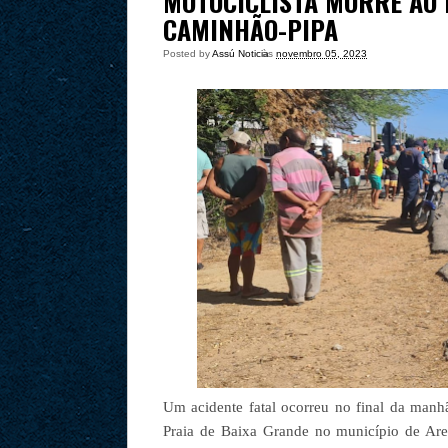
MOTOCICLISTA MORRE AO 
CAMINHÃO-PIPA
Posted by
Assú Noticia
às
novembro 05, 2023
Um acidente fatal ocorreu no final da man
Praia de Baixa Grande no município de Are