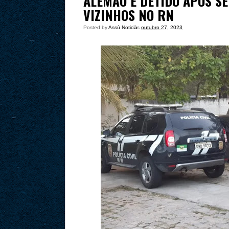
ALEMÃO É DETIDO APÓS SE
VIZINHOS NO RN
Posted by
Assú Noticia
às
outubro 27, 2023