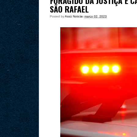
FORAGIDO DA JUSTIÇA É C
SÃO RAFAEL
Posted by
Assú Noticia
às
março 02, 2023