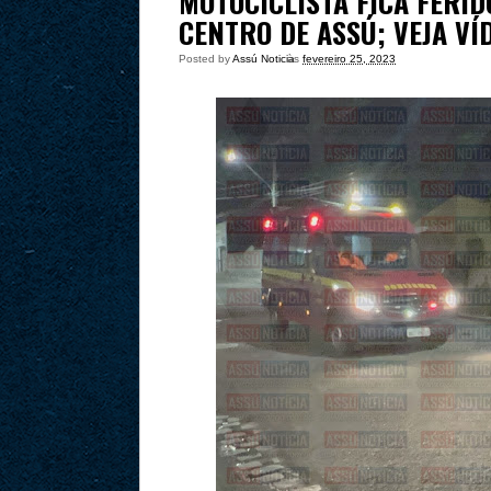
MOTOCICLISTA FICA FERI
CENTRO DE ASSÚ; VEJA VÍ
Posted by
Assú Noticia
às
fevereiro 25, 2023