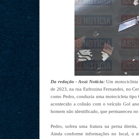
Da redação - Assú Notícia:
Um motociclista 
de 2023, na rua Eufrozina Fernandes, no Cen
como Pedro, conduzia uma motocicleta tipo 
acontecido a colisão com o veículo Gol an
homem não identificado, que permaneceu no l
Pedro, sofreu uma fratura na perna direita
Ainda conforme informações no local, o mo