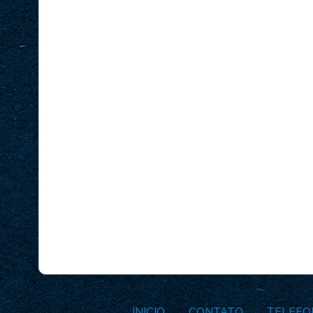
INICIO
CONTATO
TELEFO