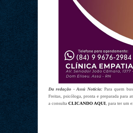
Da redação - Assú Notícia:
Para quem busca
Freitas, psicóloga, pronta e preparada para 
a consulta
CLICANDO AQUI
, para ter um 