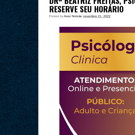
DRª BEATRIZ FREITAS, PS
RESERVE SEU HORÁRIO
Posted by
Assú Noticia
às
novembro 21, 2022