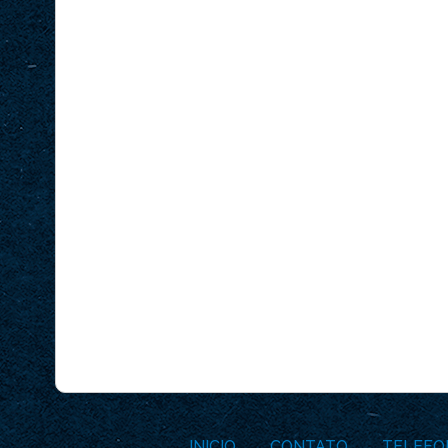
INICIO
CONTATO
TELEFO