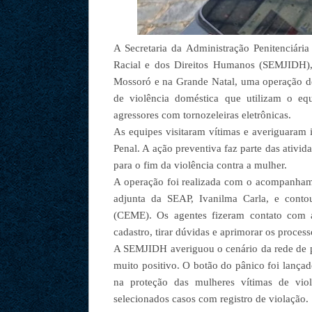
A Secretaria da Administração Penitenciári
Racial e dos Direitos Humanos (SEMJIDH)
Mossoró e na Grande Natal, uma operação de
de violência doméstica que utilizam o e
agressores com tornozeleiras eletrônicas.
As equipes visitaram vítimas e averiguaram 
Penal. A ação preventiva faz parte das ativ
para o fim da violência contra a mulher.
A operação foi realizada com o acompanhamen
adjunta da SEAP, Ivanilma Carla, e conto
(CEME). Os agentes fizeram contato com as
cadastro, tirar dúvidas e aprimorar os proce
A SEMJIDH averiguou o cenário da rede de p
muito positivo. O botão do pânico foi lança
na proteção das mulheres vítimas de viol
selecionados casos com registro de violação.