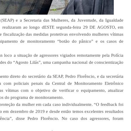
a (SEAP) e a Secretaria das Mulheres, da Juventude, da Igualdade
, realizaram ao longo dESTE segunda-feira 29 DE AGOSTO, em
 fiscalização das medidas protetivas envolvendo mulheres vítimas
quipamento de monitoramento “botão do pânico” e os casos de
in loco a situação de agressores vigiados remotamente pela Polícia
idades do “Agosto Lilás”, uma campanha nacional de conscientização
to direto do secretário da SEAP, Pedro Florêncio, e da secretária
u com policiais penais da Central de Monitoramento Eletrônico
 vítimas com o objetivo de verificar o equipamento, atualizar
ssos do programa de monitoramento.
roteção da mulher em cada caso individualmente. “O feedback foi
do em dezembro de 2019 e desde então temos excelentes resultados
ência”, disse Pedro Florêncio. No caso dos agressores, foram