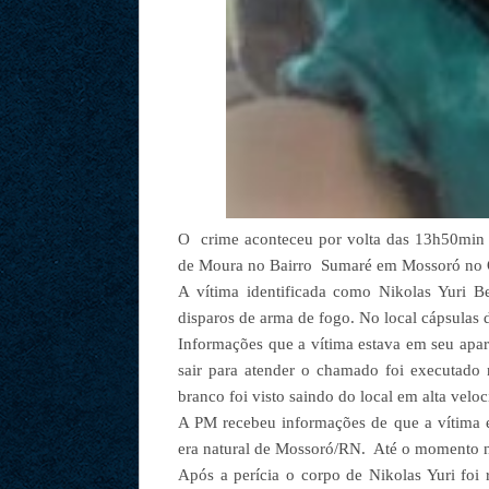
O crime aconteceu por volta das 13h50min 
de Moura no Bairro Sumaré em Mossoró no O
A vítima identificada como Nikolas Yuri B
disparos de arma de fogo. No local cápsulas 
Informações que a vítima estava em seu apa
sair para atender o chamado foi executado
branco foi visto saindo do local em alta veloc
A PM recebeu informações de que a vítima
era natural de Mossoró/RN. Até o momento n
Após a perícia o corpo de Nikolas Yuri fo