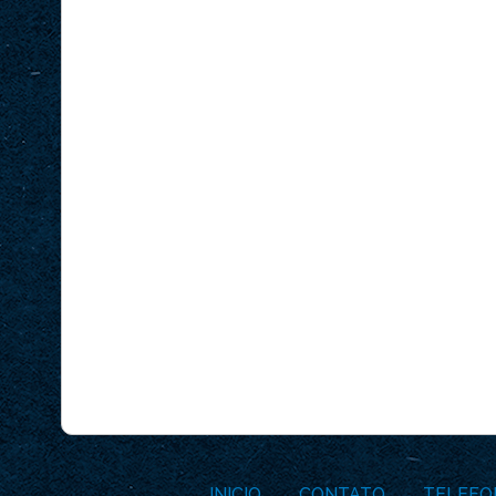
INICIO
CONTATO
TELEFO