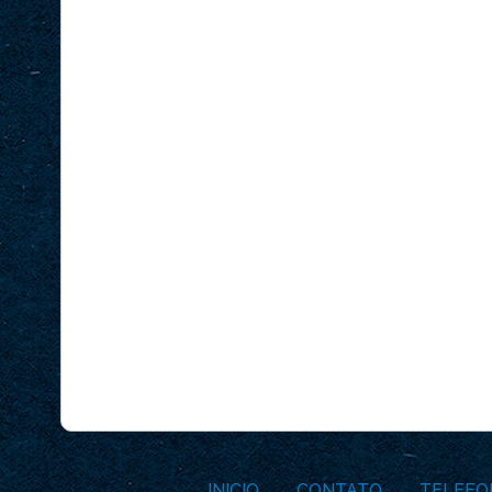
INICIO
CONTATO
TELEFO