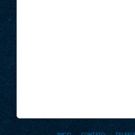
INICIO
CONTATO
TELEFO