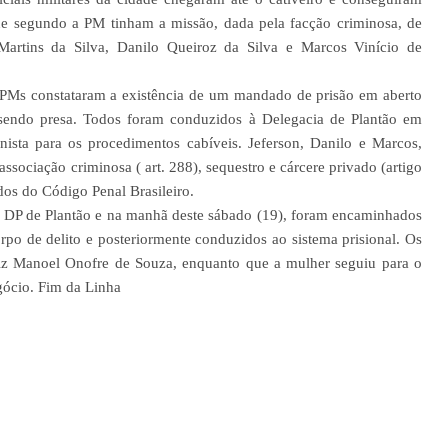
 que segundo a PM tinham a missão, dada pela facção criminosa, de
 Martins da Silva, Danilo Queiroz da Silva e Marcos Vinício de
 PMs constataram a existência de um mandado de prisão em aberto
endo presa. Todos foram conduzidos à Delegacia de Plantão em
ista para os procedimentos cabíveis. Jeferson, Danilo e Marcos,
ssociação criminosa ( art. 288), sequestro e cárcere privado (artigo
odos do Código Penal Brasileiro.
a DP de Plantão e na manhã deste sábado (19), foram encaminhados
o de delito e posteriormente conduzidos ao sistema prisional. Os
uiz Manoel Onofre de Souza, enquanto que a mulher seguiu para o
gócio. Fim da Linha