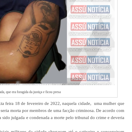
da, que era foragida da justiça e ficou presa
exta feira 18 de fevereiro de 2022, naquela cidade, uma mulher que
e seria morta por membros de uma facção criminosa. De acordo com
ria sido julgada e condenada a morte pelo tribunal do crime e deveria
iciais militares da cidade chegaram até o cativeiro e conseguiram