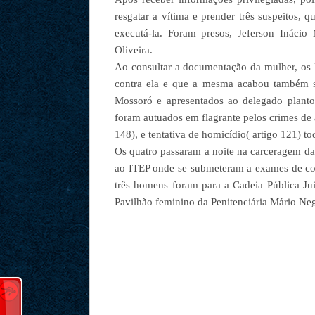
resgatar a vítima e prender três suspeitos,
executá-la. Foram presos, Jeferson Inácio
Oliveira.
Ao consultar a documentação da mulher, os
contra ela e que a mesma acabou também s
Mossoró e apresentados ao delegado planton
foram autuados em flagrante pelos crimes de a
148), e tentativa de homicídio( artigo 121) t
Os quatro passaram a noite na carceragem d
ao ITEP onde se submeteram a exames de corp
três homens foram para a Cadeia Pública J
Pavilhão feminino da Penitenciária Mário Ne