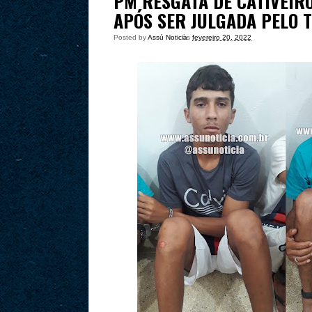
PM RESGATA DE CATIVEIR
APÓS SER JULGADA PELO 
Posted by
Assú Noticia
às
fevereiro 20, 2022