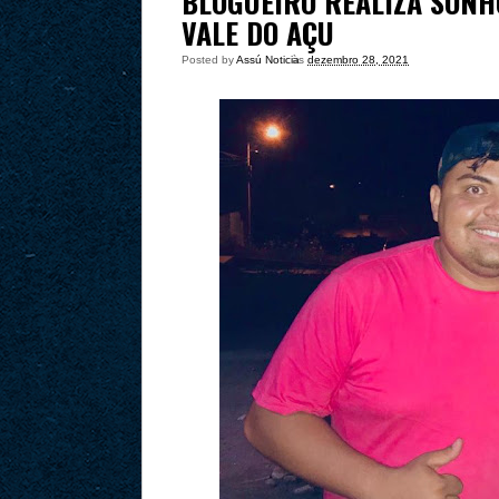
BLOGUEIRO REALIZA SONH
VALE DO AÇU
Posted by
Assú Noticia
às
dezembro 28, 2021