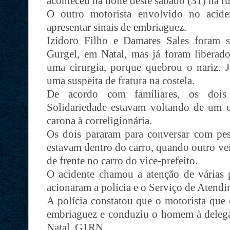
aconteceu na noite deste sábado (31) na r
O outro motorista envolvido no acide
apresentar sinais de embriaguez.
Izidoro Filho e Damares Sales foram s
Gurgel, em Natal, mas já foram liberados
uma cirurgia, porque quebrou o nariz. J
uma suspeita de fratura na costela.
De acordo com familiares, os dois p
Solidariedade estavam voltando de um c
carona à correligionária.
Os dois pararam para conversar com pes
estavam dentro do carro, quando outro ve
de frente no carro do vice-prefeito.
O acidente chamou a atenção de várias 
acionaram a polícia e o Serviço de Atend
A polícia constatou que o motorista que 
embriaguez e conduziu o homem à delega
Natal. G1RN