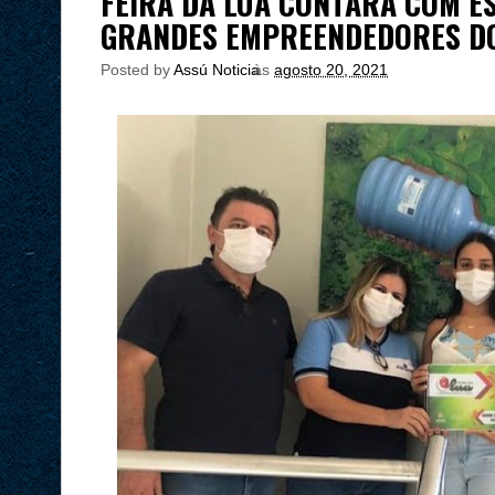
FEIRA DA LUA CONTARÁ COM E
GRANDES EMPREENDEDORES D
Posted by
Assú Noticia
às
agosto 20, 2021