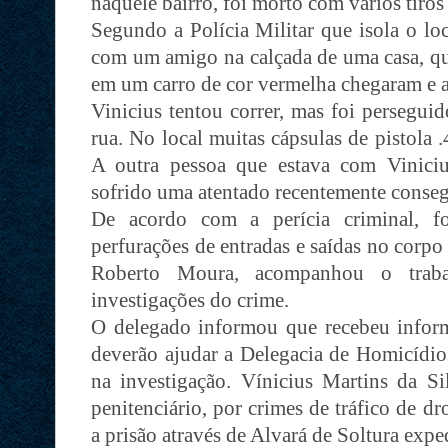
naquele bairro, foi morto com vários tiros 
Segundo a Polícia Militar que isola o lo
com um amigo na calçada de uma casa, q
em um carro de cor vermelha chegaram e a
Vinicius tentou correr, mas foi persegui
rua. No local muitas cápsulas de pistola 
A outra pessoa que estava com Viniciu
sofrido uma atentado recentemente conseg
De acordo com a perícia criminal, fo
perfurações de entradas e saídas no corpo
Roberto Moura, acompanhou o trabal
investigações do crime.
O delegado informou que recebeu inform
deverão ajudar a Delegacia de Homicídio
na investigação. Vínicius Martins da Si
penitenciário, por crimes de tráfico de d
a prisão através de Alvará de Soltura exped