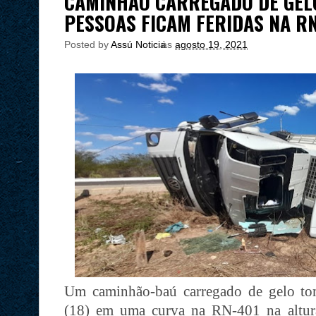
CAMINHÃO CARREGADO DE GEL
PESSOAS FICAM FERIDAS NA R
Posted by
Assú Noticia
às
agosto 19, 2021
Um caminhão-baú carregado de gelo tom
(18) em uma curva na RN-401 na altur