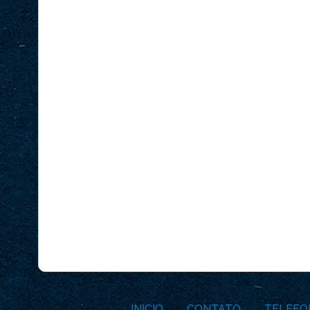
INICIO
CONTATO
TELEFO