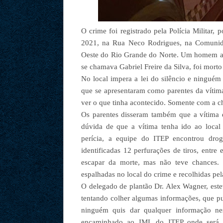
O crime foi registrado pela Polícia Militar
2021, na Rua Neco Rodrigues, na Comunid
Oeste do Rio Grande do Norte. Um homem apa
se chamava Gabriel Freire da Silva, foi morto
No local impera a lei do silêncio e ninguém
que se apresentaram como parentes da vítima
ver o que tinha acontecido. Somente com a ch
Os parentes disseram também que a vítima e
dúvida de que a vítima tenha ido ao local
perícia, a equipe do ITEP encontrou dro
identificadas 12 perfurações de tiros, entre
escapar da morte, mas não teve chances. 
espalhadas no local do crime e recolhidas pela
O delegado de plantão Dr. Alex Wagner, este
tentando colher algumas informações, que pu
ninguém quis dar qualquer informação nes
encaminhado ao IML do ITEP onde será 