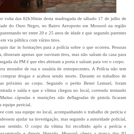
, por volta das 02h30min desta madrugada de sábado 17 de julho de
ade do Ouro Negro, no Bairro Aeroporto em Mossoró na região
rentando ter entre 20 e 25 anos de idade e que segundo parentes
 em via pública com vários tiros.
 quis dar in formações para a polícia sobre o que ocorreu. Pessoas
, disseram apenas que ouviram tiros, mas não saíram da casa para
egada da PM é que eles abriram a porta e saíram para ver o corpo.
ra morador de rua e usuária de entorpecentes. A Polícia não tem
 comprar drogas e acabou sendo morto. Durante os trabalhos de
gas próximo ao corpo. Segundo o perito Bener Lemuel, foram
 entrada e saída e que a vítima chegou no local, correndo tentando
Muitas cápsulas e munições não deflagradas de pistola ficaram
 equipe pericial.
ve com sua equipe no local, acompanhando o trabalho de perícia e
dessem ajudar na investigação, mas segundo a autoridade policial,
se sentido. O corpo da vítima foi recolhido após a perícia e
examinado e depois liberado. Mossoró chega a marca dos 92