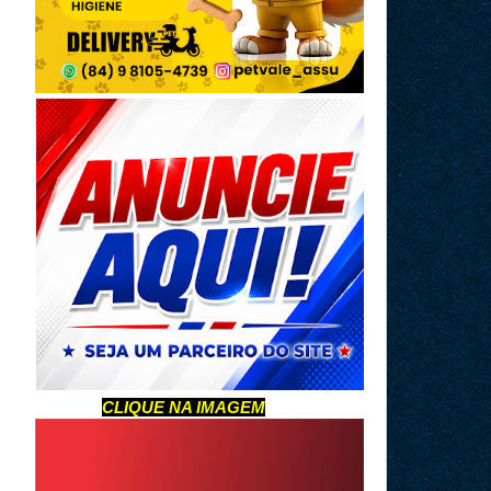
CLIQUE NA IMAGEM