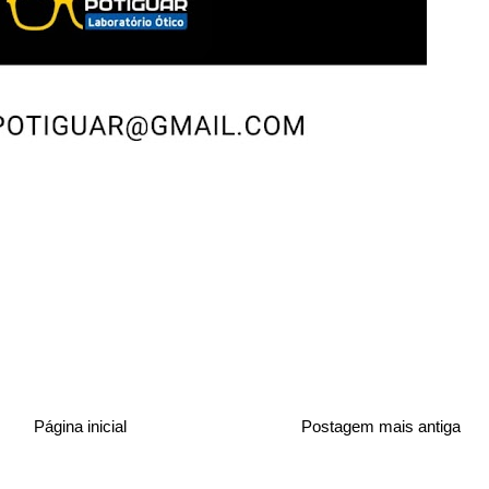
Página inicial
Postagem mais antiga