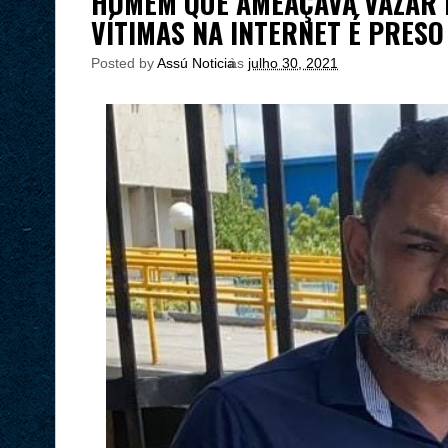
HOMEM QUE AMEAÇAVA VAZAR 
VÍTIMAS NA INTERNET É PRESO
Posted by
Assú Noticia
às
julho 30, 2021