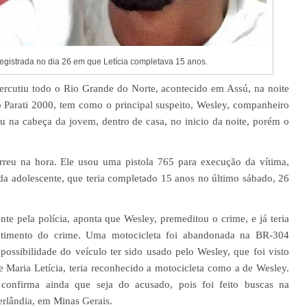
registrada no dia 26 em que Letícia completava 15 anos.
rcutiu todo o Rio Grande do Norte, acontecido em Assú, na noite
 Parati 2000, tem como o principal suspeito, Wesley, companheiro
ou na cabeça da jovem, dentro de casa, no inicio da noite, porém o
orreu na hora. Ele usou uma pistola 765 para execução da vítima,
 da adolescente, que teria completado 15 anos no último sábado, 26
e pela polícia, aponta que Wesley, premeditou o crime, e já teria
timento do crime. Uma motocicleta foi abandonada na BR-304
possibilidade do veículo ter sido usado pelo Wesley, que foi visto
e Maria Letícia, teria reconhecido a motocicleta como a de Wesley.
 confirma ainda que seja do acusado, pois foi feito buscas na
erlândia, em Minas Gerais.