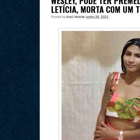
WESLEY, PODE TER PREME
LETÍCIA, MORTA COM UM 
Posted by
Assú Noticia
às
junho 29, 2021