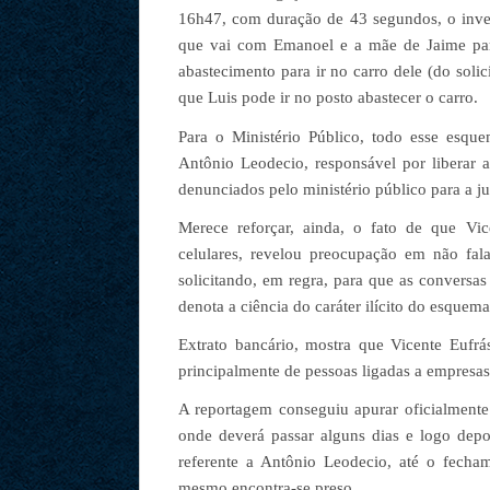
16h47, com duração de 43 segundos, o inves
que vai com Emanoel e a mãe de Jaime para
abastecimento para ir no carro dele (do solic
que Luis pode ir no posto abastecer o carro.
Para o Ministério Público, todo esse esque
Antônio Leodecio, responsável por liberar a
denunciados pelo ministério público para a jus
Merece reforçar, ainda, o fato de que Vic
celulares, revelou
preocupação em não fala
solicitando, em regra, para que as conversa
denota a ciência do caráter ilícito do
esquem
Extrato bancário, mostra que Vicente Eufrás
principalmente de pessoas ligadas a empresas
A reportagem conseguiu apurar oficialmente
onde deverá passar alguns dias e logo dep
referente a Antônio Leodecio, até o fecha
mesmo encontra-se preso.