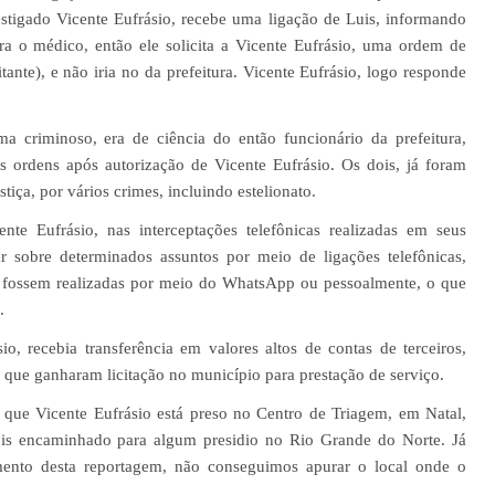
tigado Vicente Eufrásio, recebe uma ligação de Luis, informando
 o médico, então ele solicita a Vicente Eufrásio, uma ordem de
itante), e não iria no da prefeitura. Vicente Eufrásio, logo responde
ma criminoso, era de ciência do então funcionário da prefeitura,
s ordens após autorização de Vicente Eufrásio. Os dois, já foram
tiça, por vários crimes, incluindo estelionato.
ente Eufrásio
, nas interceptações telefônicas realizadas em seus
r sobre determinados assuntos por meio de ligações
telefônicas,
s fossem realizadas por
meio do WhatsApp ou pessoalmente, o que
a.
io, recebia transferência em valores altos de contas de terceiros,
 que ganharam licitação no município para prestação de serviço.
 que Vicente Eufrásio está preso no Centro de Triagem, em Natal,
ois encaminhado para algum presidio no Rio Grande do Norte. Já
mento desta reportagem, não conseguimos apurar o local onde o