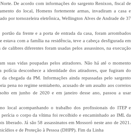
Norte. De acordo com informações do sargento Renixon, fiscal de
amento do local, Homens fortemente armas, invadiram a casa e
rado por tornozeleira eletrônica, Wellington Alves de Andrade de 37
 portão da frente e a porta de entrada da casa, foram arrombados
ue estava com a família na residência, teve a cabeça desfigurada em
 de calibres diferentes foram usadas pelos assassinos, na execução
ram suas vidas poupadas pelos atiradores. Não há até o momento
 polícia desconhece a identidade dos atiradores, que fugiram do
 da chegada da PM. Informações ainda repassadas pelo sargento
ia pena no regime semiaberto, acusado de um assalto aos correios
 solto em junho de 2020 e em janeiro desse ano, passou a usar
 no local acompanhando o trabalho dos profissionais do ITEP e
 perícia o corpo da vítima foi recolhido e encaminhado ao IML da
ois liberado. Já são 58 assassinatos em Mossoró neste ano de 2021.
micídios e de Proteção à Pessoa (DHPP). Fim da Linha