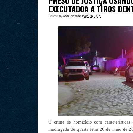
PRESO DE JUSTIÇA USAND
EXECUTADOA A TIROS DEN
Posted by
Assú Noticia
às
maio 26, 2021
O crime de homicídio com características 
madrugada de quarta feira 26 de maio de 2