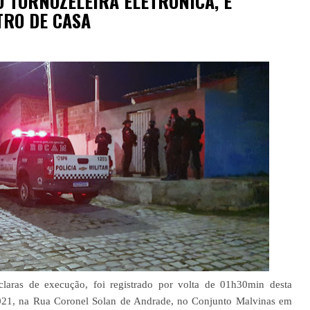
O TORNOZELEIRA ELETRÔNICA, É
TRO DE CASA
claras de execução, foi registrado por volta de 01h30min desta
021, na Rua Coronel Solan de Andrade, no Conjunto Malvinas em