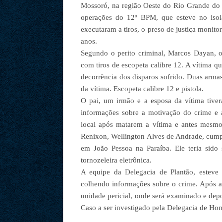
Mossoró, na região Oeste do Rio Grande do 
operações do 12º BPM, que esteve no isol
executaram a tiros, o preso de justiça monito
anos.
Segundo o perito criminal, Marcos Dayan, o
com tiros de escopeta calibre 12. A vítima q
decorrência dos disparos sofrido. Duas armas
da vítima. Escopeta calibre 12 e pistola.
O pai, um irmão e a esposa da vítima tive
informações sobre a motivação do crime e a
local após matarem a vítima e antes mesmo
Renixon, Wellington Alves de Andrade, cumpr
em João Pessoa na Paraíba. Ele teria sido
tornozeleira eletrônica.
A equipe da Delegacia de Plantão, esteve
colhendo informações sobre o crime. Após a
unidade pericial, onde será examinado e dep
Caso a ser investigado pela Delegacia de Ho