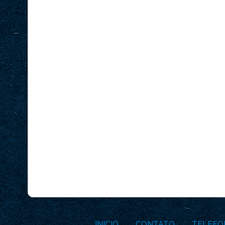
INICIO
CONTATO
TELEFO