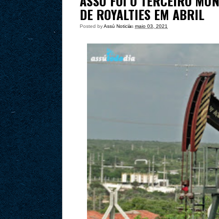
ASSÚ FOI O TERCEIRO MU
DE ROYALTIES EM ABRIL
Posted by
Assú Noticia
às
maio 03, 2021