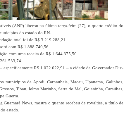
veis (ANP) liberou na última terça-feira (27), o quarto crédito do
 municípios do estado do RN.
adação total foi de R$ 3.219.288,21.
ssoró com R$ 1.888.740,56.
osição com uma receita de R$ 1.644.375,50.
.261.533,74.
especificamente R$ 1.022.022,91 – a cidade de Governador Dix-
os municípios de Apodi, Carnaubais, Macau, Upanema, Galinhos,
Grossos, Tibau, Ielmo Marinho, Serra do Mel, Goianinha, Caraúbas,
pe Guerra.
og Guamaré News, mostra o quanto recebeu de royalties, a título de
 do estado.