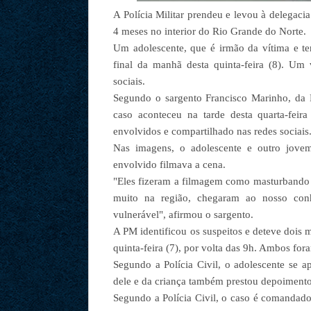
A Polícia Militar prendeu e levou à delegac
4 meses no interior do Rio Grande do Norte.
Um adolescente, que é irmão da vítima e ter
final da manhã desta quinta-feira (8). Um
sociais.
Segundo o sargento Francisco Marinho, da Po
caso aconteceu na tarde desta quarta-feir
envolvidos e compartilhado nas redes sociais
Nas imagens, o adolescente e outro jove
envolvido filmava a cena.
"Eles fizeram a filmagem como masturbando a
muito na região, chegaram ao nosso conh
vulnerável", afirmou o sargento.
A PM identificou os suspeitos e deteve dois 
quinta-feira (7), por volta das 9h. Ambos fo
Segundo a Polícia Civil, o adolescente se 
dele e da criança também prestou depoimento
Segundo a Polícia Civil, o caso é comandado 