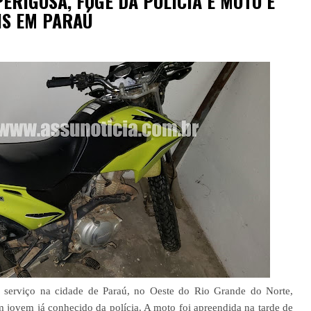
ERIGOSA, FOGE DA POLÍCIA E MOTO É
IS EM PARAÚ
e serviço na cidade de Paraú, no Oeste do Rio Grande do Norte,
jovem já conhecido da polícia. A moto foi apreendida na tarde de