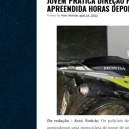
JOVEM PRATICA DIREÇÃO P
APREENDIDA HORAS DEPO
Posted by
Assú Noticia
às
abril 14, 2021
Da redação - Assú Notícia:
Os policiais d
apreenderam uma motocicleta de posse de um 