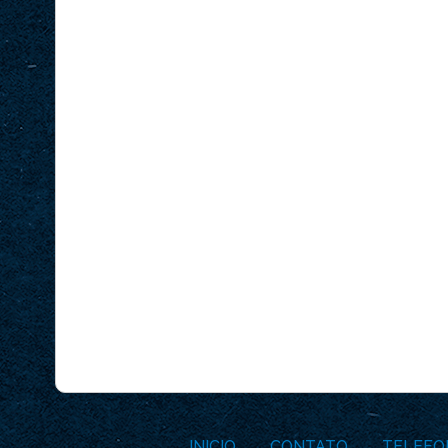
INICIO
CONTATO
TELEFO