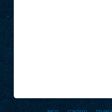
INICIO
CONTATO
TELEFO