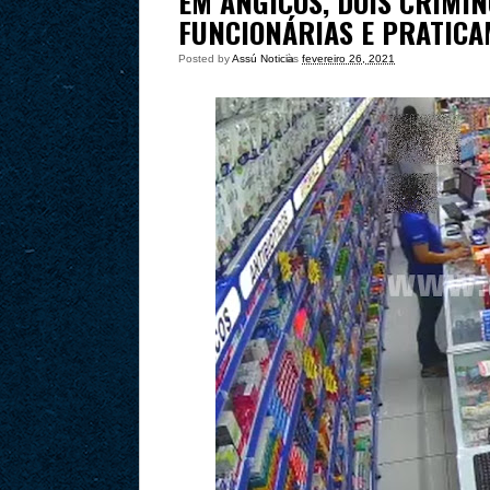
EM ANGICOS, DOIS CRIM
FUNCIONÁRIAS E PRATICA
Posted by
Assú Noticia
às
fevereiro 26, 2021