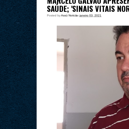
MARCELO GALVÃO APRESE
SAÚDE; 'SINAIS VITAIS NO
Posted by
Assú Noticia
às
janeiro 03, 2021