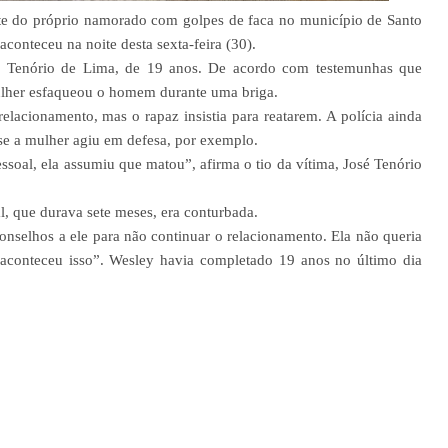
te do próprio namorado com golpes de faca no município de Santo
aconteceu na noite desta sexta-feira (30).
lo Tenório de Lima, de 19 anos. De acordo com testemunhas que
ulher esfaqueou o homem durante uma briga.
relacionamento, mas o rapaz insistia para reatarem. A polícia ainda
 se a mulher agiu em defesa, por exemplo.
soal, ela assumiu que matou”, afirma o tio da vítima, José Tenório
l, que durava sete meses, era conturbada.
onselhos a ele para não continuar o relacionamento. Ela não queria
 aconteceu isso”.
Wesley havia completado 19 anos no último dia