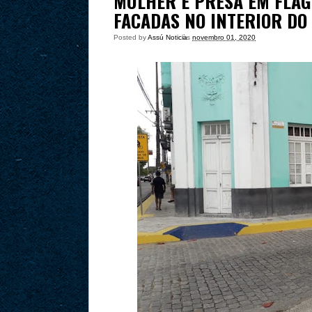
MULHER É PRESA EM FLA
FACADAS NO INTERIOR DO
Posted by
Assú Noticia
às
novembro 01, 2020