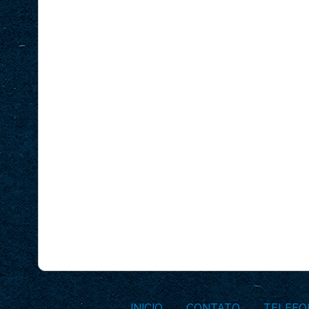
INICIO
CONTATO
TELEFO