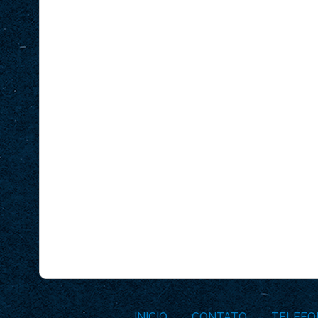
INICIO
CONTATO
TELEFO