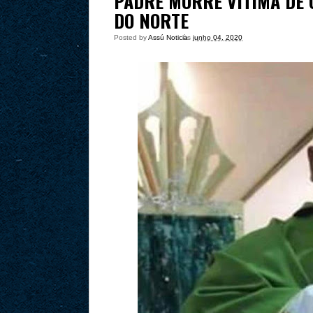
PADRE MORRE VÍTIMA DE 
DO NORTE
Posted by
Assú Noticia
às
junho 04, 2020