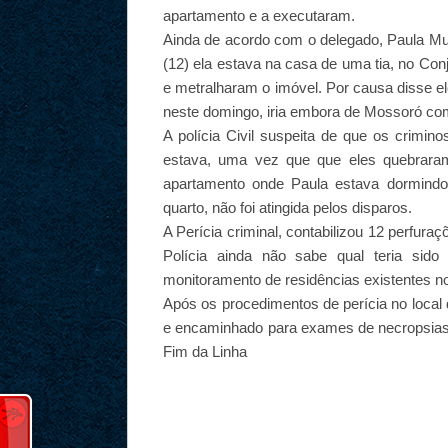
apartamento e a executaram.
Ainda de acordo com o delegado, Paula Mu
(12) ela estava na casa de uma tia, no Co
e metralharam o imóvel. Por causa disse e
neste domingo, iria embora de Mossoró co
A polícia Civil suspeita de que os crimi
estava, uma vez que que eles quebraram
apartamento onde Paula estava dormind
quarto, não foi atingida pelos disparos.
A Perícia criminal, contabilizou 12 perfura
Polícia ainda não sabe qual teria sid
monitoramento de residências existentes no l
Após os procedimentos de perícia no local 
e encaminhado para exames de necropsias
Fim da Linha