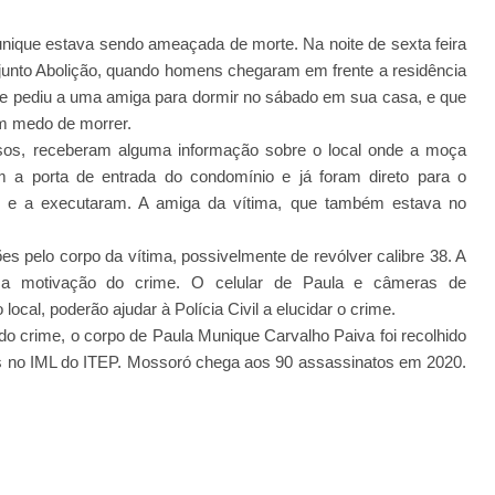
nique estava sendo ameaçada de morte. Na noite de sexta feira
njunto Abolição, quando homens chegaram em frente a residência
le pediu a uma amiga para dormir no sábado em sua casa, e que
m medo de morrer.
nosos, receberam alguma informação sobre o local onde a moça
 a porta de entrada do condomínio e já foram direto para o
o e a executaram. A amiga da vítima, que também estava no
ções pelo corpo da vítima, possivelmente de revólver calibre 38. A
o a motivação do crime. O celular de Paula e câmeras de
ocal, poderão ajudar à Polícia Civil a elucidar o crime.
do crime, o corpo de Paula Munique Carvalho Paiva foi recolhido
 no IML do ITEP. Mossoró chega aos 90 assassinatos em 2020.