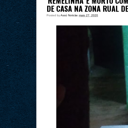
'REMELINHA' É MORTO CO
DE CASA NA ZONA RUAL D
Posted by
Assú Noticia
às
maio 27, 2020