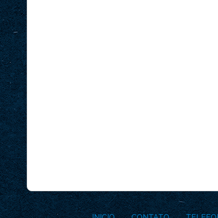
INICIO
CONTATO
TELEFO