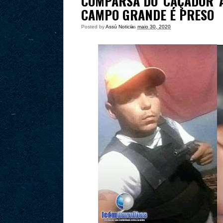
COMPARSA DO 'CAÇADOR' 
CAMPO GRANDE É PRESO
Posted by
Assú Noticia
às
maio 30, 2020