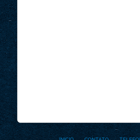
INICIO
CONTATO
TELEFO