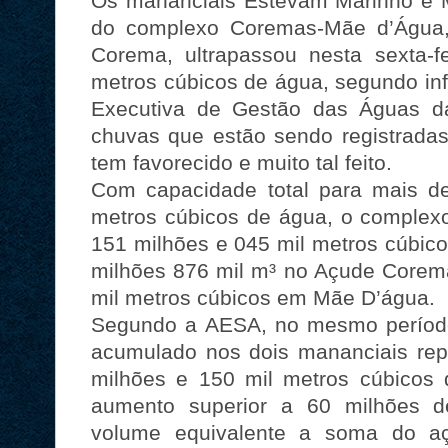
Os mananciais Estevam Marinho e 
do complexo Coremas-Mãe d’Água, 
Corema, ultrapassou nesta sexta-f
metros cúbicos de água, segundo inf
Executiva de Gestão das Águas da
chuvas que estão sendo registradas
tem favorecido e muito tal feito.
Com capacidade total para mais d
metros cúbicos de água, o complexo
151 milhões e 045 mil metros cúbic
milhões 876 mil m³ no Açude Corema
mil metros cúbicos em Mãe D’água.
Segundo a AESA, no mesmo períod
acumulado nos dois mananciais re
milhões e 150 mil metros cúbicos 
aumento superior a 60 milhões d
volume equivalente a soma do a