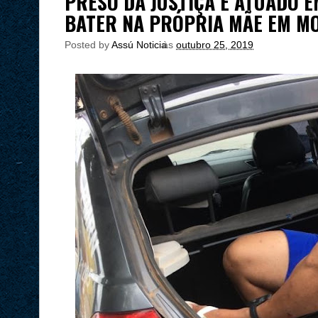
PRESO DA JUSTIÇA É ATUADO 
BATER NA PRÓPRIA MÃE EM M
Posted by
Assú Noticia
às
outubro 25, 2019