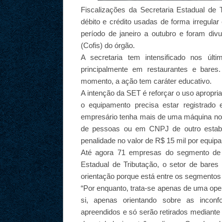
Fiscalizações da Secretaria Estadual de
débito e crédito usadas de forma irregula
período de janeiro a outubro e foram divu
(Cofis) do órgão.
A secretaria tem intensificado nos últ
principalmente em restaurantes e bares
momento, a ação tem caráter educativo.
A intenção da SET é reforçar o uso apropri
o equipamento precisa estar registrad
empresário tenha mais de uma máquina no
de pessoas ou em CNPJ de outro estabe
penalidade no valor de R$ 15 mil por equip
Até agora 71 empresas do segmento de a
Estadual de Tributação, o setor de bares
orientação porque está entre os segmento
“Por enquanto, trata-se apenas de uma ope
si, apenas orientando sobre as inconf
apreendidos e só serão retirados mediant