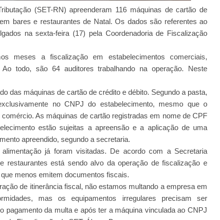
 Tributação (SET-RN) apreenderam 116 máquinas de cartão de
r em bares e restaurantes de Natal. Os dados são referentes ao
lgados na sexta-feira (17) pela Coordenadoria de Fiscalização
imos meses a fiscalização em estabelecimentos comerciais,
. Ao todo, são 64 auditores trabalhando na operação. Neste
ado das máquinas de cartão de crédito e débito. Segundo a pasta,
o exclusivamente no CNPJ do estabelecimento, mesmo que o
 comércio. As máquinas de cartão registradas em nome de CPF
lecimento estão sujeitas a apreensão e a aplicação de uma
amento apreendido, segundo a secretaria.
limentação já foram visitadas. De acordo com a Secretaria
 e restaurantes está sendo alvo da operação de fiscalização e
s que menos emitem documentos fiscais.
ração de itinerância fiscal, não estamos multando a empresa em
ormidades, mas os equipamentos irregulares precisam ser
e o pagamento da multa e após ter a máquina vinculada ao CNPJ