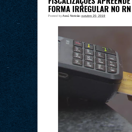
FISCALIZAÇÕES APREENDE
FORMA IRREGULAR NO RN
Posted by
Assú Noticia
às
outubro 20, 2019