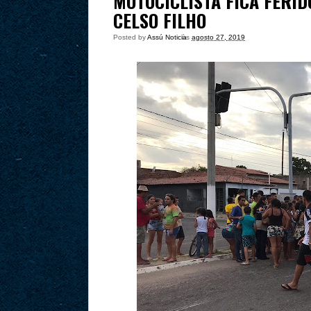
MOTOCICLISTA FICA FERID
CELSO FILHO
Posted by
Assú Noticia
às
agosto 27, 2019