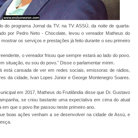
do do programa Jornal da TV. na TV ASSÚ, da noite de quarta-
ado por Pedro Neto - Chocolate, levou o vereador Matheus do
e mostrar os serviços e prestações já feito durante o seu primeiro
endente, o vereador frisou que sempre estará ao lado do povo.
m situação, eu sou do povo." Disse o parlamentar mirim.
já está cansada de ver em redes sociais, emissoras de rádios,
lideres da cidade, Ivan Lopes Júnior e George Montenegro Soares.
municipal em 2017, Matheus do Frutilândia disse que Dr. Gustavo
campanha, se criou bastante uma expectativa em cima do atual
a em que o povo lhe passou neste primeiro ano.
 que boas ações venham a se desenvolver na cidade de Assú, e
resça.