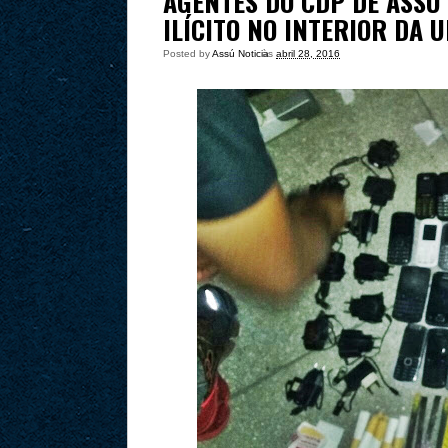
AGENTES DO CDP DE ASSU
ILÍCITO NO INTERIOR DA 
Posted by
Assú Noticia
às
abril 28, 2016