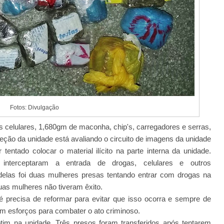
Fotos: Divulgação
os celulares, 1,680gm de maconha, chip's, carregadores e serras,
ireção da unidade está avaliando o circuito de imagens da unidade
r tentado colocar o material ilícito na parte interna da unidade.
nterceptaram a entrada de drogas, celulares e outros
 delas foi duas mulheres presas tentando entrar com drogas na
duas mulheres não tiveram êxito.
precisa de reformar para evitar que isso ocorra e sempre de
m esforços para combater o ato criminoso.
im na unidade. Três presos foram transferidos após tentarem