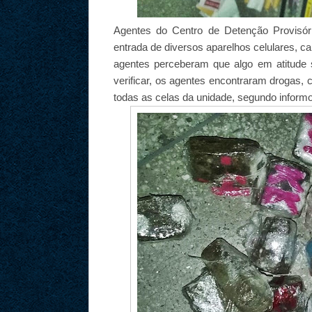
Agentes do Centro de Detenção Provisóri
entrada de diversos aparelhos celulares, c
agentes perceberam que algo em atitude s
verificar, os agentes encontraram drogas, c
todas as celas da unidade, segundo inform